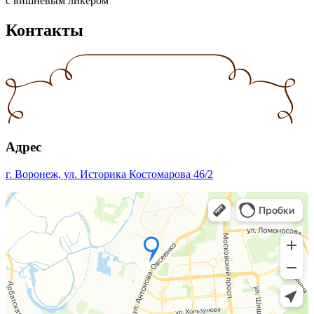
с вишнёвым ликёром
Контакты
Адрес
г. Воронеж, ул. Историка Костомарова 46/2