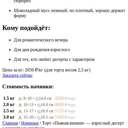
сюрприз
Шоколадный мусс нежный, но плотный, хорошо держит
форму
Кому подойдёт:
Для романтического вечера
Для дня рождения взрослого
Для тех, кто любит десерты с характером
Цена за кг:
2050 ₽/кг
(для торта весом 2,5 кг)
Заказать сейчас
Стоимость начинки:
1.5 кг
4200
8–10 •
14.0 см
₽/торт
2.0 кг
4600
10–13 •
16.0 см
₽/торт
2.5 кг
5125
13–17 •
18.0 см
₽/торт
3.0 кг
5500
15–20 •
19.5 см
₽/торт
Главная
/
Начинки
/
Торт «Пьяная вишня» — взрослый десерт